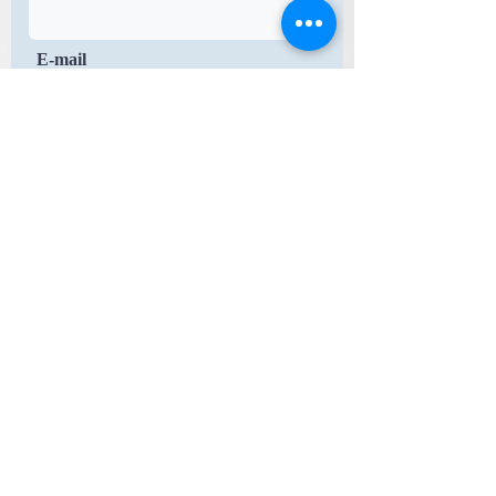
E-mail
Mensagem
Enviar
31 Salem Street Methuen, MA
01844
Tel.
978-473-7060
graceandbenservices@gmail.com