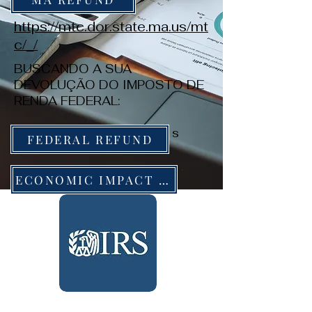
https://mtc.dor.state.ma.us/mt
c/_/
BUSCANDO A SUA
DEVOLUÇÃO DO IMPOSTO DE
RENDA FEDERAL:
https://www.irs.gov/refund
s
FEDERAL REFUND
ECONOMIC IMPACT PAYMENT