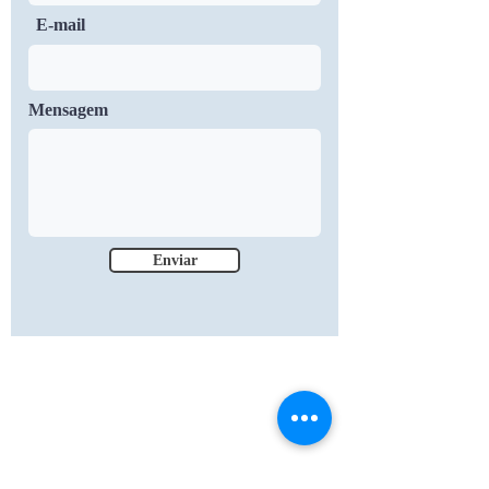
E-mail
Mensagem
Enviar
31 Salem Street Methuen, MA
01844
Tel.
978-473-7060
graceandbenservices@gmail.com