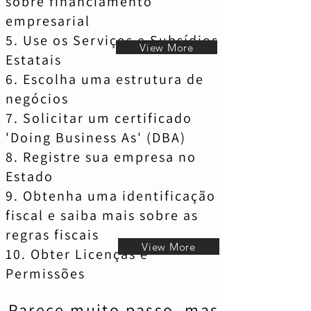
sobre financiamento
empresarial
5. Use os Serviços e Subsídios
View More
Estatais
6. Escolha uma estrutura de
negócios
7. Solicitar um certificado
'Doing Business As' (DBA)
8. Registre sua empresa no
Estado
9. Obtenha uma identificação
fiscal e saiba mais sobre as
regras fiscais
View More
10. Obter Licenças e
Permissões
Parece muito passo, mas