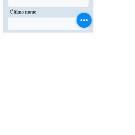
Último nome
E-mail
Mensagem
Enviar
31 Salem Street Methuen, MA
01844