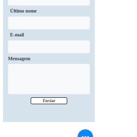
Último nome
E-mail
Mensagem
Enviar
31 Salem Street Methuen, MA
01844