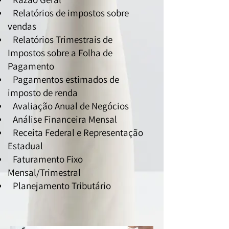
Relatórios de impostos sobre
vendas
Relatórios Trimestrais de
Impostos sobre a Folha de
Pagamento
Pagamentos estimados de
imposto de renda
Avaliação Anual de Negócios
Análise Financeira Mensal
Receita Federal e Representação
Estadual
Faturamento Fixo
Mensal/Trimestral
Planejamento Tributário